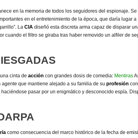
nece en la memoria de todos los seguidores del espionaje. Se t
rtantes en el entretenimiento de la época, que daría lugar a
arrillo”. La
CIA
diseñó esta discreta arma capaz de disparar una
rior cuando el filtro se giraba tras haber removido un alfiler de 
RIESGADAS
 una cinta de
acción
con grandes dosis de comedia:
Mentiras
Ar
n agente que mantiene alejado a su familia de su
profesión
con 
ión haciéndose pasar por un enigmático y desconocido espía. Di
 DARPA
ría
como consecuencia del marco histórico de la fecha de emisió