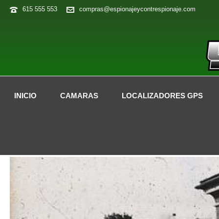
615 555 553
compras@espionajeycontrespionaje.com
INICIO
CAMARAS
LOCALIZADORES GPS
MATERIAL ESPÍA REAL PRESENTE EN 