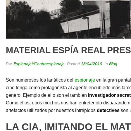
MATERIAL ESPÍA REAL PRES
Por
EspionajeYContraespionaje
Posted
18/04/2016
In
Blog
Son numerosos los fanáticos del
espionaje
en la gran pantall
cine tenga como protagonista al agente encubierto más famos
género. Ejemplo de ello son el también
investigador secre
Como ellos, otros muchos nos han entretenido disparando nue
artefactos utilizados por nuestros intrépidos
detectives
son u
LA CIA, IMITANDO EL MA