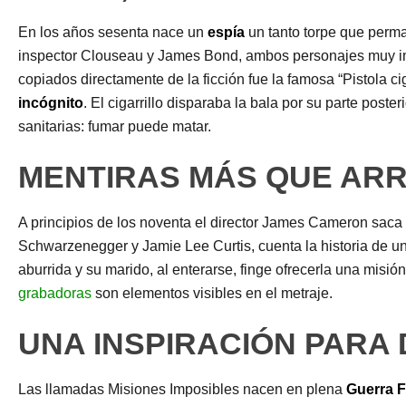
En los años sesenta nace un
espía
un tanto torpe que perma
inspector Clouseau y James Bond, ambos personajes muy impo
copiados directamente de la ficción fue la famosa “Pistola cig
incógnito
. El cigarrillo disparaba la bala por su parte poste
sanitarias: fumar puede matar.
MENTIRAS MÁS QUE AR
A principios de los noventa el director James Cameron saca
Schwarzenegger y Jamie Lee Curtis, cuenta la historia de u
aburrida y su marido, al enterarse, finge ofrecerla una mis
grabadoras
son elementos visibles en el metraje.
UNA INSPIRACIÓN PARA
Las llamadas Misiones Imposibles nacen en plena
Guerra F