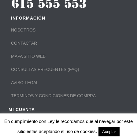
INFORMACIÓN
NOSOTROS
CONTACTAR
MAPA SITIO WEB
CONSULTAS FRECUENTES (FAQ)
AVISO LEGAL
TERMINOS Y CONDICIONES DE COMPRA
MI CUENTA
En cumplimiento con Ley le recordamos que al navegar por este
Iniciar sesión en mi cuenta:
MI CUENTA
0
sitio estás aceptando el uso de cookies.
Aceptar