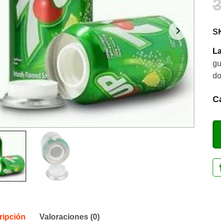
S
La
gu
do
C
ripción
Valoraciones (0)