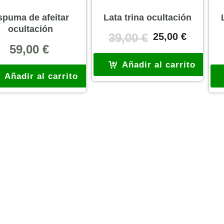
spuma de afeitar
Lata trina ocultación
ocultación
El
El
39,00
€
25,00
€
precio
precio
59,00
€
original
actual
Añadir al carrito
era:
es:
Añadir al carrito
39,00 €.
25,00 €.