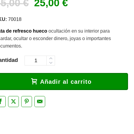
El
El
35,00
€
25,00
€
precio
precio
KU:
70018
original
actual
era:
es:
ta de refresco hueco
ocultación en su interior para
ardar, ocultar o esconder dinero, joyas o importantes
35,00 €.
25,00 €.
cumentos.
antidad
Añadir al carrito