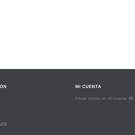
IÓN
MI CUENTA
Iniciar sesión en mi cuenta:
MI
WEB