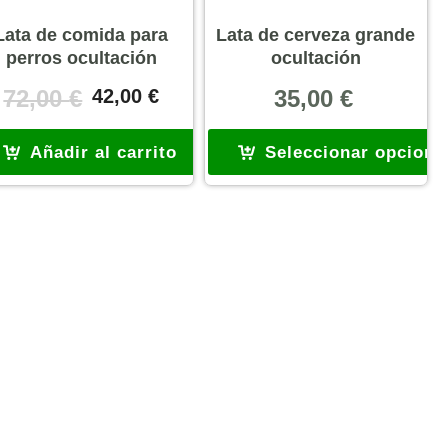
Lata de comida para
Lata de cerveza grande
perros ocultación
ocultación
El
El
72,00
€
42,00
€
35,00
€
precio
precio
original
actual
Añadir al carrito
Seleccionar opcione
era:
es:
72,00 €.
42,00 €.