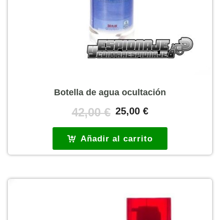
Botella de agua ocultación
El
El
42,00
€
25,00
€
precio
precio
original
actual
Añadir al carrito
era:
es:
42,00 €.
25,00 €.