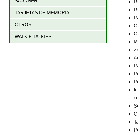
SCANNER
R
Re
TARJETAS DE MEMORIA
P
OTROS
G
G
WALKIE TALKIES
M
Zo
A
P
Pu
P
I
c
S
Cl
T
P