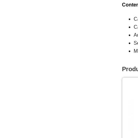
Conten
C
C
A
S
M
Prod