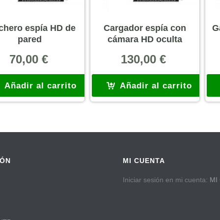
chero espía HD de
Cargador espía con
G
pared
cámara HD oculta
70,00
€
130,00
€
Añadir al carrito
Añadir al carrito
IÓN
MI CUENTA
Iniciar sesión en mi cuenta:
MI