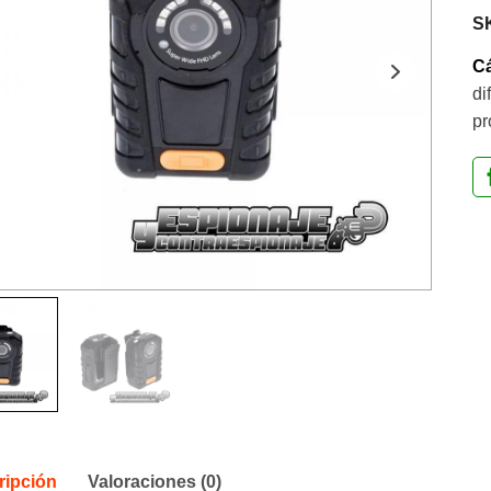
S
Cá
di
pr
ripción
Valoraciones (0)