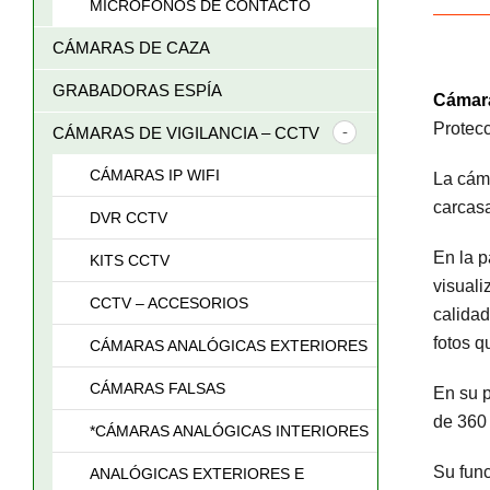
MICRÓFONOS DE CONTACTO
CÁMARAS DE CAZA
GRABADORAS ESPÍA
Cámara
Protecc
CÁMARAS DE VIGILANCIA – CCTV
CÁMARAS IP WIFI
La cáma
carcasa
DVR CCTV
En la p
KITS CCTV
visuali
CCTV – ACCESORIOS
calidad
fotos 
CÁMARAS ANALÓGICAS EXTERIORES
CÁMARAS FALSAS
En su p
de 360
*CÁMARAS ANALÓGICAS INTERIORES
Su fun
ANALÓGICAS EXTERIORES E