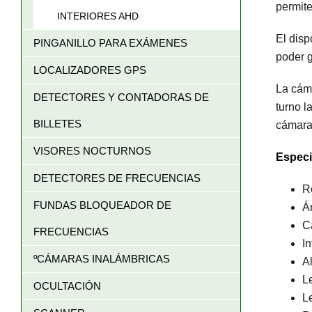
permite
INTERIORES AHD
El disp
PINGANILLO PARA EXÁMENES
poder g
LOCALIZADORES GPS
La cám
DETECTORES Y CONTADORAS DE
turno l
BILLETES
cámara 
VISORES NOCTURNOS
Especi
DETECTORES DE FRECUENCIAS
R
FUNDAS BLOQUEADOR DE
Á
C
FRECUENCIAS
In
ºCÁMARAS INALÁMBRICAS
A
L
OCULTACIÓN
L