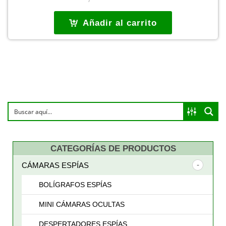
precio
precio
original
actual
Añadir al carrito
era:
es:
135,00 €.
105,00 €.
CATEGORÍAS DE PRODUCTOS
CÁMARAS ESPÍAS
BOLÍGRAFOS ESPÍAS
MINI CÁMARAS OCULTAS
DESPERTADORES ESPÍAS