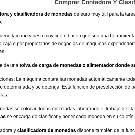
Comprar Contadora Y Clasi
ora y clasificadora de monedas
de euro muy útil para la tar
o.
eño tamaño y peso muy ligero hacen que sea una herramienta mu
a caja o por propietarios de negocios de máquinas expendedoras
as.
e de una
tolva de carga de monedas o alimentador donde s
ciones: La máquina contará las monedas automáticamente toda
d determinada y se detenga. Esta función de preselección de pa
las.
edas se colocan todas mezcladas, ahorrando el trabajo de clasi
as
se encarga de clasificar y poner cada moneda en su cajetín
tadora y
clasificadora de monedas
dispone también de la func