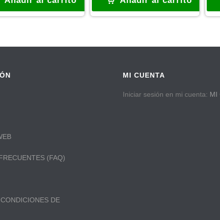
Añadir al carrito
Añadir al carrito
IÓN
MI CUENTA
Iniciar sesión en mi cuenta:
MI
WEB
FRECUENTES (FAQ)
 CONDICIONES DE