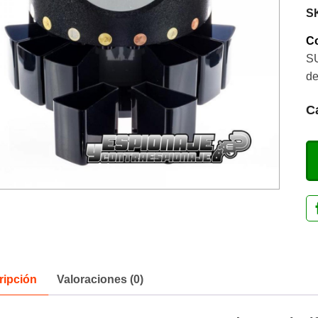
S
Co
SU
de
C
ripción
Valoraciones (0)