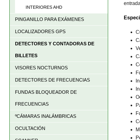
entrada
INTERIORES AHD
Especi
PINGANILLO PARA EXÁMENES
LOCALIZADORES GPS
C
C
DETECTORES Y CONTADORAS DE
V
BILLETES
C
C
VISORES NOCTURNOS
F
DETECTORES DE FRECUENCIAS
I
I
FUNDAS BLOQUEADOR DE
O
FRECUENCIAS
Pa
F
ºCÁMARAS INALÁMBRICAS
C
OCULTACIÓN
M
P