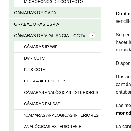
MICRÓFONOS DE CONTACTO
CÁMARAS DE CAZA
Contad
sencill
GRABADORAS ESPÍA
Su pequ
CÁMARAS DE VIGILANCIA – CCTV
hacer l
CÁMARAS IP WIFI
moned
DVR CCTV
Dispon
KITS CCTV
Dos ac
CCTV – ACCESORIOS
cantida
entubar
CÁMARAS ANALÓGICAS EXTERIORES
CÁMARAS FALSAS
Las mon
moned
*CÁMARAS ANALÓGICAS INTERIORES
La con
ANALÓGICAS EXTERIORES E