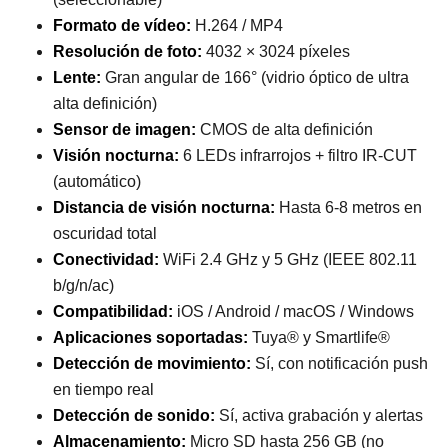
Formato de vídeo:
H.264 / MP4
Resolución de foto:
4032 × 3024 píxeles
Lente:
Gran angular de 166° (vidrio óptico de ultra
alta definición)
Sensor de imagen:
CMOS de alta definición
Visión nocturna:
6 LEDs infrarrojos + filtro IR-CUT
(automático)
Distancia de visión nocturna:
Hasta 6-8 metros en
oscuridad total
Conectividad:
WiFi 2.4 GHz y 5 GHz (IEEE 802.11
b/g/n/ac)
Compatibilidad:
iOS / Android / macOS / Windows
Aplicaciones soportadas:
Tuya® y Smartlife®
Detección de movimiento:
Sí, con notificación push
en tiempo real
Detección de sonido:
Sí, activa grabación y alertas
Almacenamiento:
Micro SD hasta 256 GB (no