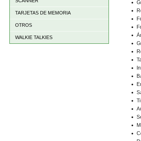
SCANNER
G
R
TARJETAS DE MEMORIA
F
OTROS
F
Á
WALKIE TALKIES
G
R
T
I
B
E
S
T
A
S
M
C