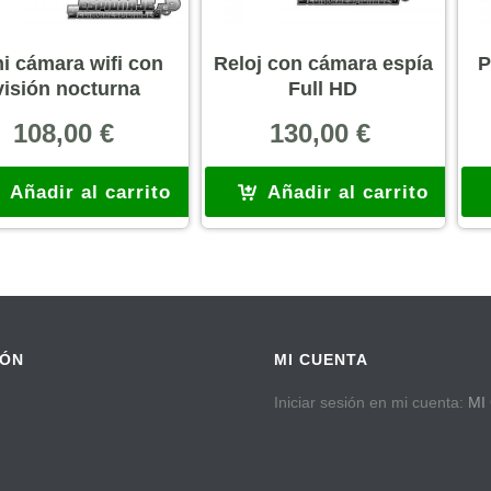
i cámara wifi con
Reloj con cámara espía
P
visión nocturna
Full HD
108,00
€
130,00
€
Añadir al carrito
Añadir al carrito
IÓN
MI CUENTA
Iniciar sesión en mi cuenta:
MI