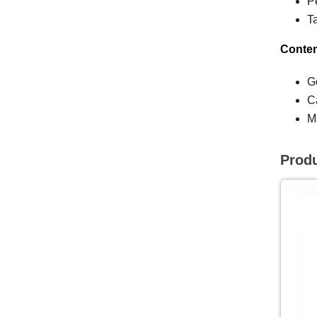
P
T
Conten
G
C
M
Prod