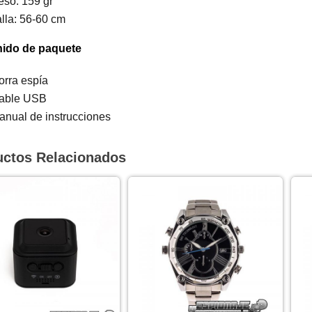
eso: 159 gr
alla: 56-60 cm
ido de paquete
orra espía
able USB
anual de instrucciones
uctos Relacionados