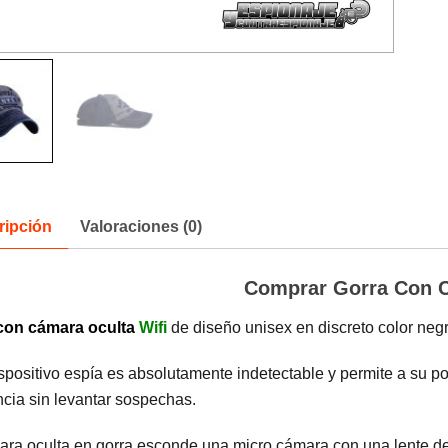
ripción
Valoraciones (0)
Comprar Gorra Con 
con cámara oculta
Wifi
de diseño unisex en discreto color negr
spositivo espía es absolutamente indetectable y permite a su p
cia sin levantar sospechas.
ara oculta en gorra esconde una micro cámara con una lente d