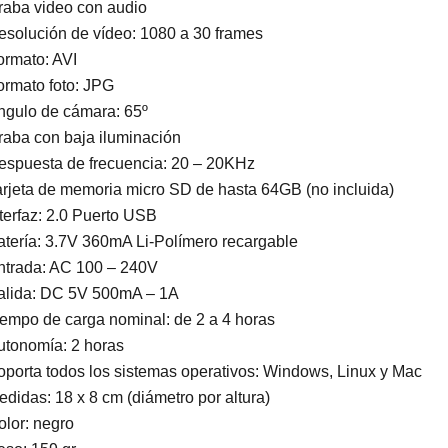
raba video con audio
esolución de vídeo: 1080 a 30 frames
ormato: AVI
ormato foto: JPG
ngulo de cámara: 65º
raba con baja iluminación
espuesta de frecuencia: 20 – 20KHz
arjeta de memoria micro SD de hasta 64GB (no incluida)
nterfaz: 2.0 Puerto USB
atería: 3.7V 360mA Li-Polímero recargable
ntrada: AC 100 – 240V
alida: DC 5V 500mA – 1A
iempo de carga nominal: de 2 a 4 horas
utonomía: 2 horas
oporta todos los sistemas operativos: Windows, Linux y Mac
edidas: 18 x 8 cm (diámetro por altura)
olor: negro