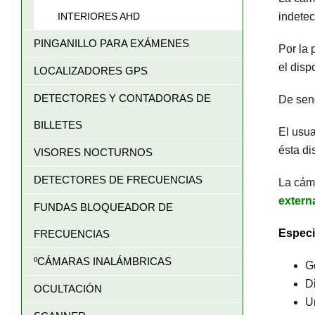
indetec
INTERIORES AHD
PINGANILLO PARA EXÁMENES
Por la 
el disp
LOCALIZADORES GPS
DETECTORES Y CONTADORAS DE
De senc
BILLETES
El usua
ésta di
VISORES NOCTURNOS
DETECTORES DE FRECUENCIAS
La cám
extern
FUNDAS BLOQUEADOR DE
Especi
FRECUENCIAS
ºCÁMARAS INALÁMBRICAS
G
D
OCULTACIÓN
U