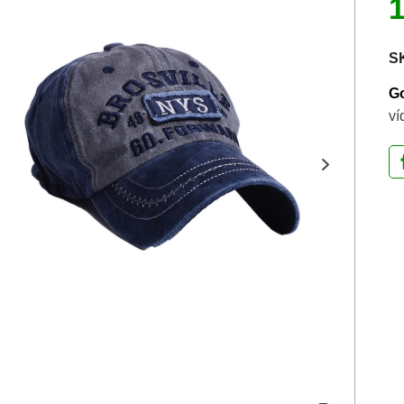
S
Go
ví