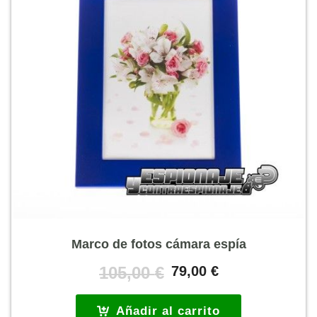
Marco de fotos cámara espía
El
El
105,00
€
79,00
€
precio
precio
original
actual
Añadir al carrito
era:
es: