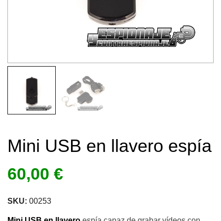
Mini USB en llavero espía
60,00
€
SKU:
00253
Mini USB en llavero
espía capaz de grabar vídeos con