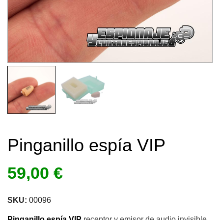
Pinganillo espía VIP
59,00
€
SKU:
00096
Pinganillo espía VIP
receptor y emisor de audio invisible