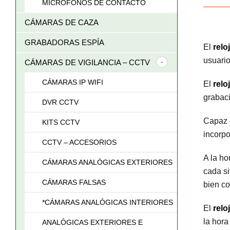
MICRÓFONOS DE CONTACTO
CÁMARAS DE CAZA
GRABADORAS ESPÍA
El
relo
usuario
CÁMARAS DE VIGILANCIA – CCTV
CÁMARAS IP WIFI
El
relo
grabac
DVR CCTV
Capaz d
KITS CCTV
incorpo
CCTV – ACCESORIOS
A la ho
CÁMARAS ANALÓGICAS EXTERIORES
cada si
CÁMARAS FALSAS
bien c
*CÁMARAS ANALÓGICAS INTERIORES
El
relo
la hora
ANALÓGICAS EXTERIORES E