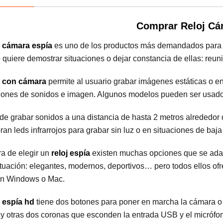
Comprar Reloj Cá
j cámara espía
es uno de los productos más demandados para r
 quiere demostrar situaciones o dejar constancia de ellas: re
j con cámara
permite al usuario grabar imágenes estáticas o e
iones de sonidos e imagen. Algunos modelos pueden ser usa
e grabar sonidos a una distancia de hasta 2 metros alrededor 
ran leds infrarrojos para grabar sin luz o en situaciones de baj
ra de elegir un
reloj espía
existen muchas opciones que se adap
tuación: elegantes, modernos, deportivos… pero todos ellos o
on Windows o Mac.
j espía hd
tiene dos botones para poner en marcha la cámara o 
 y otras dos coronas que esconden la entrada USB y el micrófon