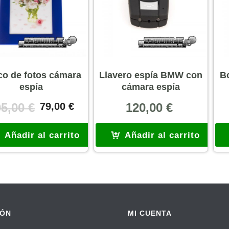
o de fotos cámara
Llavero espía BMW con
B
espía
cámara espía
El
El
05,00
€
79,00
€
120,00
€
precio
precio
original
actual
Añadir al carrito
Añadir al carrito
era:
es:
105,00 €.
79,00 €.
IÓN
MI CUENTA