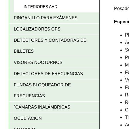
INTERIORES AHD
Posado 
PINGANILLO PARA EXÁMENES
Especi
LOCALIZADORES GPS
P
DETECTORES Y CONTADORAS DE
A
S
BILLETES
P
VISORES NOCTURNOS
M
F
DETECTORES DE FRECUENCIAS
V
FUNDAS BLOQUEADOR DE
F
R
FRECUENCIAS
R
ºCÁMARAS INALÁMBRICAS
C
T
OCULTACIÓN
A