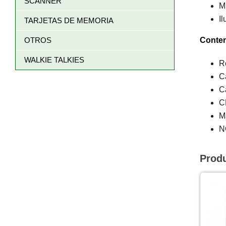
SCANNER
M
Il
TARJETAS DE MEMORIA
OTROS
Conten
WALKIE TALKIES
R
C
C
C
M
N
Prod