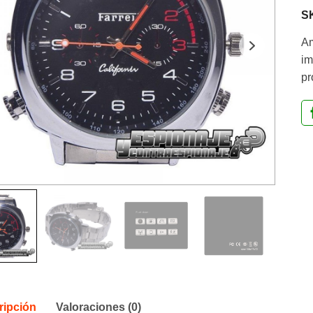
S
Am
im
pr
ripción
Valoraciones (0)