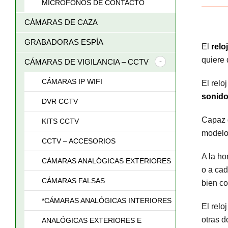
MICRÓFONOS DE CONTACTO
CÁMARAS DE CAZA
GRABADORAS ESPÍA
El
relo
quiere 
CÁMARAS DE VIGILANCIA – CCTV
CÁMARAS IP WIFI
El relo
sonido
DVR CCTV
Capaz 
KITS CCTV
modelos
CCTV – ACCESORIOS
A la ho
CÁMARAS ANALÓGICAS EXTERIORES
o a cad
CÁMARAS FALSAS
bien c
*CÁMARAS ANALÓGICAS INTERIORES
El relo
otras d
ANALÓGICAS EXTERIORES E