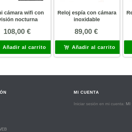
i cámara wifi con
Reloj espía con cámara
Re
visión nocturna
inoxidable
108,00
€
89,00
€
Añadir al carrito
Añadir al carrito
IÓN
MI CUENTA
Iniciar sesión en mi cuenta:
MI
WEB