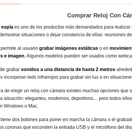
Comprar Reloj Con Cá
j espía
es uno de los productos más demandados para realizar s
demostrar situaciones o dejar constancia de ellas: reuniones 
j permite al usuario
grabar imágenes estáticas
o en
movimien
s e imagen
.
Algunos modelos pueden ser usados como webc
de grabar
sonidos a una distancia de hasta 2 metros
alreded
 incorporan leds infrarrojos para grabar sin luz o en situacion
ra de elegir un reloj con cámara existen muchas opciones que 
a situación: elegantes, modernos, deportivos… pero todos ello
on Windows o Mac.
j tiene dos botones para poner en marcha la cámara o el grabad
os coronas que esconden la entrada USB y el micrófono del disp