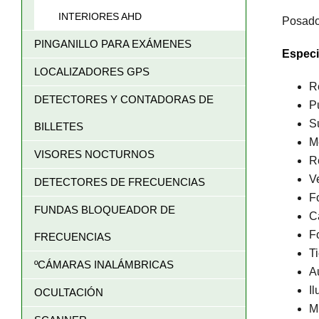
INTERIORES AHD
Posado 
PINGANILLO PARA EXÁMENES
Especi
LOCALIZADORES GPS
R
DETECTORES Y CONTADORAS DE
P
S
BILLETES
M
VISORES NOCTURNOS
R
V
DETECTORES DE FRECUENCIAS
F
FUNDAS BLOQUEADOR DE
C
F
FRECUENCIAS
T
ºCÁMARAS INALÁMBRICAS
A
Il
OCULTACIÓN
M