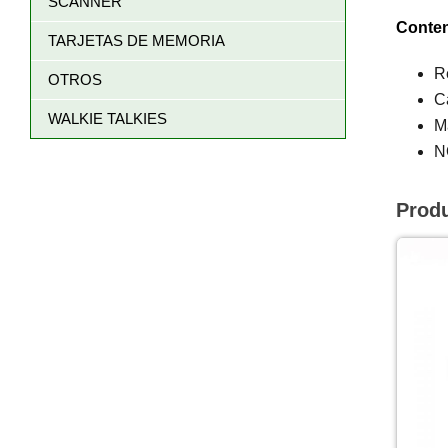
SCANNER
Conten
TARJETAS DE MEMORIA
R
OTROS
C
WALKIE TALKIES
M
N
Prod