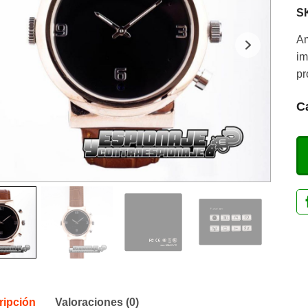
S
Am
im
pr
C
ripción
Valoraciones (0)