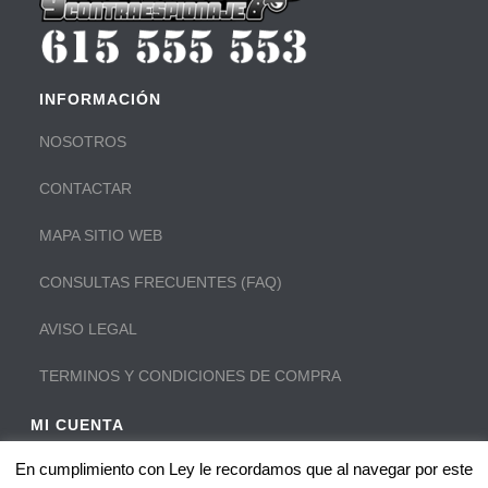
INFORMACIÓN
NOSOTROS
CONTACTAR
MAPA SITIO WEB
CONSULTAS FRECUENTES (FAQ)
AVISO LEGAL
TERMINOS Y CONDICIONES DE COMPRA
MI CUENTA
Iniciar sesión en mi cuenta:
MI CUENTA
En cumplimiento con Ley le recordamos que al navegar por este