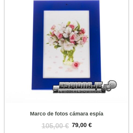
Marco de fotos cámara espía
El
El
105,00
€
79,00
€
precio
precio