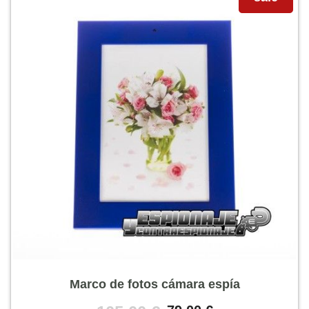
Marco de fotos cámara espía
El
El